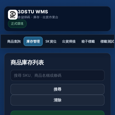
3DSTU WMS
倉儲掃碼・庫存・出貨作業台
正式環境
商品查詢
庫存管理
SK貨位
出貨掃描
箱子標籤
標籤測試
商品庫存列表
搜尋
清除